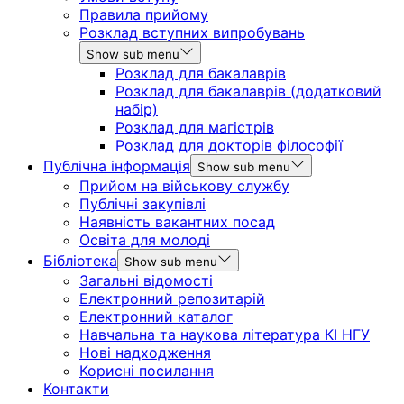
Правила прийому
Розклад вступних випробувань
Show sub menu
Розклад для бакалаврів
Розклад для бакалаврів (додатковий
набір)
Розклад для магістрів
Розклад для докторів філософії
Публічна інформація
Show sub menu
Прийом на військову службу
Публічні закупівлі
Наявність вакантних посад
Освіта для молоді
Бібліотека
Show sub menu
Загальні відомості
Електронний репозитарій
Електронний каталог
Навчальна та наукова література КІ НГУ
Нові надходження
Корисні посилання
Контакти