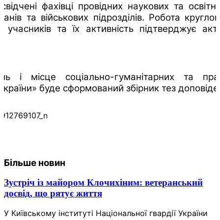
свідчені фахівці провідних наукових та освітн
анів та військових підрозділів. Робота кругло
ь учасників та їх активність підтверджує акт
ль і місце соціально-гуманітарних та пра
України» буде сформований збірник тез доповіде
Більше новин
Зустріч із майором Клочихіним: ветеранський
досвід, що рятує життя
У Київському інституті Національної гвардії України