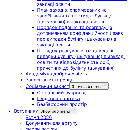
закладі освіти
План заходів, спрямованих на
запобігання та протидію булінгу
(цькуванню) в закладі освіти
Порядок подання та розгляду (з
дотриманням конфіденційності) заяв
про випадки булінгу (цькування) в
закладі освіти
Порядок реагування на доведені
випадки булінгу (цькування) в закладі
освіти та відповідальність осіб,
причетних до булінгу (цькування)
Академічна доброчесність
Запобігання корупції
Соціальний захист
Show sub menu
Соціальний супровід
Гендерна політика
Безбар’єрний простір
Вступнику
Show sub menu
Вступ 2026
Документи для вступу
Умови вступу