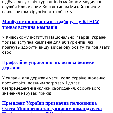
відбулася зустріч курсантів із майором медичної
служби Клочихіним Костянтином Михайловичем —
начальником хірургічного кабінету...
Майбутнє починається з відбору – у КІ НГУ
триває вступна кампанія
У Київському інституті Національної гвардії України
триває вступна кампанія для абітурієнтів, які
прагнуть здобути вищу військову освіту та пов'язати
своє...
Професійне управління як основа безпеки
держави
У складні для держави часи, коли Україна щоденно
протистоїть воєнним загрозам і долає
безпрецедентні виклики сьогодення, особливого
значення набуває прихід...
Президент України призначив полковника
Олега Мироненка заступником командувача