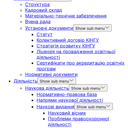
Структура
Кадровий склад
Матеріально-технічне забезпечення
Вчена рада
Установчі документи
Show sub menu
Статут
Колективний договір КІНГУ
Стратегія розвитку КІНГУ
Ліцензія на провадження освітньої
діяльності
Сертифікати про акредитацію освітніх
програм
Нормативні документи
Діяльність
Show sub menu
Наукова діяльність
Show sub menu
Нормативно-правова база
Напрями наукової діяльності
Наукові видання
Show sub menu
Науковий вісник
Проблеми правоохоронної
діяльності