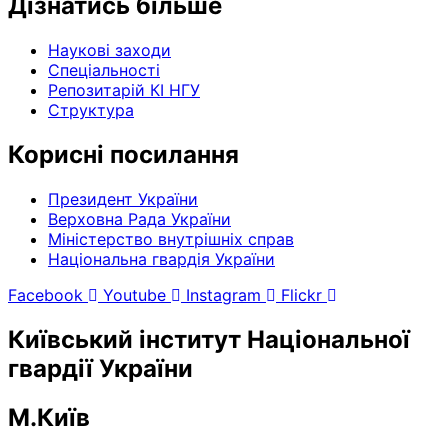
Дізнатись більше
Наукові заходи
Спеціальності
Репозитарій КІ НГУ
Структура
Корисні посилання
Президент України
Верховна Рада України
Міністерство внутрішніх справ
Національна гвардія України
Facebook
Youtube
Instagram
Flickr
Київський інститут Національної
гвардії України
М.Київ