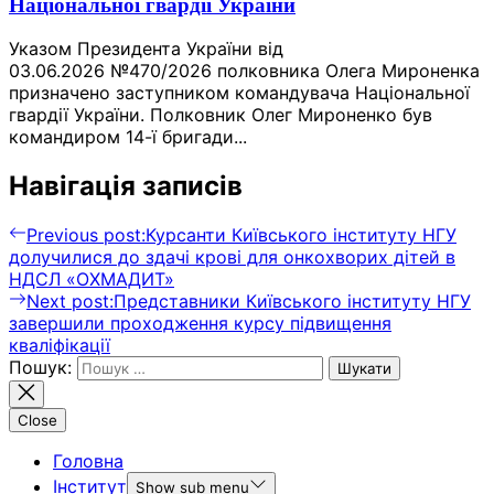
Національної гвардії України
Указом Президента України від
03.06.2026 №470/2026 полковника Олега Мироненка
призначено заступником командувача Національної
гвардії України. Полковник Олег Мироненко був
командиром 14-ї бригади...
Навігація записів
Previous post:
Курсанти Київського інституту НГУ
долучилися до здачі крові для онкохворих дітей в
НДСЛ «ОХМАДИТ»
Next post:
Представники Київського інституту НГУ
завершили проходження курсу підвищення
кваліфікації
Пошук:
Close
Головна
Інститут
Show sub menu