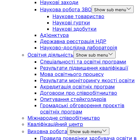
Наукові заходи
Наукова робота ЗВО
Show sub menu
Наукове товариство
Наукові гуртки
Наукові здобутки
Ад’юнктура
Державна реєстрація НДР
Науково-дослідна лабораторія
Освітня діяльність
Show sub menu
Спеціальності та освітні програми
Результати підвищення кваліфікації
Мова освітнього процесу
Результати моніторингу якості освіти
Акредитація освітніх програм
Договори про співробітництво
Опитування стейкголдерів
Громадські обговорення проєктів
освітніх програм
Міжнародне співробітництво
Кваліфікаційний центр
Виховна робота
Show sub menu
Правила поведінки здобувача освіти в