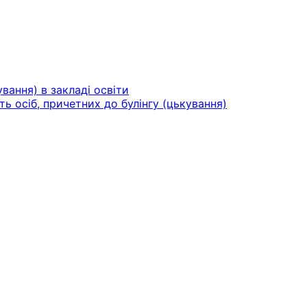
вання) в закладі освіти
ть осіб, причетних до булінгу (цькування)