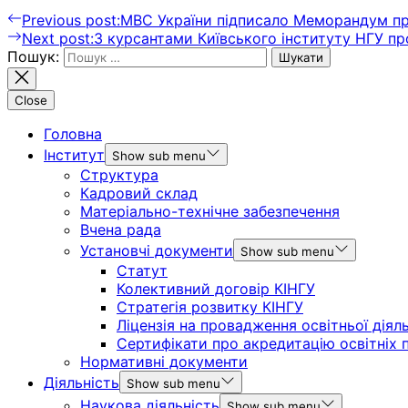
Previous post:
МВС України підписало Меморандум про
Next post:
З курсантами Київського інституту НГУ пр
Пошук:
Close
Головна
Інститут
Show sub menu
Структура
Кадровий склад
Матеріально-технічне забезпечення
Вчена рада
Установчі документи
Show sub menu
Статут
Колективний договір КІНГУ
Стратегія розвитку КІНГУ
Ліцензія на провадження освітньої діял
Сертифікати про акредитацію освітніх 
Нормативні документи
Діяльність
Show sub menu
Наукова діяльність
Show sub menu