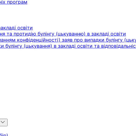
ніх програм
акладі освіти
ня та протидію булінгу (цькуванню) в закладі освіти
нням конфіденційності) заяв про випадки булінгу (цьку
булінгу (цькування) в закладі освіти та відповідальніс
u
бір)