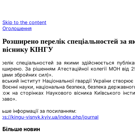
Skip to the content
Оголошення
Розширено перелік спеціальностей за я
віснику КІНГУ
ерелік спеціальностей за якими здійснюється публіка
озширено. За рішенням Атестаційної колегії МОН від 2
идами збройних сил)».
ївський інститут Національної гвардії України створює
 Воєнні науки, національна безпека, безпека державног
акож на сторінках Наукового вісника Київського інст
Право».
льше інформації за посиланням:
tps://kingu-visnyk.kyiv.ua/index.php/journal
Більше новин