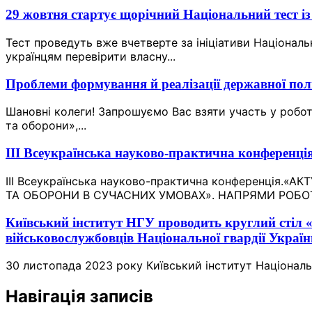
29 жовтня стартує щорічний Національний тест із
Тест проведуть вже вчетверте за ініціативи Націонал
українцям перевірити власну...
Проблеми формування й реалізації державної полі
Шановні колеги! Запрошуємо Вас взяти участь у робот
та оборони»,...
III Всеукраїнська науково-практична конференці
III Всеукраїнська науково-практична конференція
ТА ОБОРОНИ В СУЧАСНИХ УМОВАХ». НАПРЯМИ РОБОТИ 
Київський інститут НГУ проводить круглий стіл «
військовослужбовців Національної гвардії Украї
30 листопада 2023 року Київський інститут Національно
Навігація записів