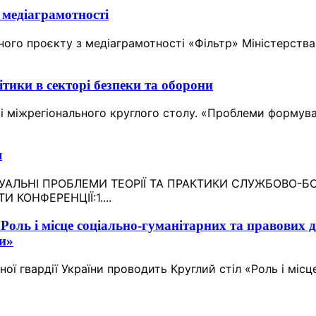
 медіаграмотності
ьного проєкту з медіаграмотності «Фільтр» Міністерств
тики в секторі безпеки та оборони
і міжрегіонального круглого столу. «Проблеми формуван
я
.«АКТУАЛЬНІ ПРОБЛЕМИ ТЕОРІЇ ТА ПРАКТИКИ СЛУЖБОВО
КОНФЕРЕНЦІЇ:1....
Роль і місце соціально-гуманітарних та правових д
ни»
ї гвардії України проводить Круглий стіл «Роль і місц