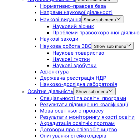
Нормативно-правова база
Напрями наукової діяльності
Наукові видання
Show sub menu
Науковий вісник
Проблеми правоохоронної діяльно
Наукові заходи
Наукова робота ЗВО
Show sub menu
Наукове товариство
Наукові гуртки
Наукові здобутки
Ад’юнктура
Державна реєстрація НДР
Науково-дослідна лабораторія
Освітня діяльність
Show sub menu
Спеціальності та освітні програми
Результати підвищення кваліфікації
Мова освітнього процесу
Результати моніторингу якості освіти
Акредитація освітніх програм
Договори про співробітництво
Опитування стейкголдерів