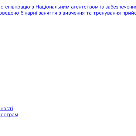
 співпрацю з Національним агентством із забезпечення
оведено бінарні заняття з вивчення та тренування при
ьності
програм