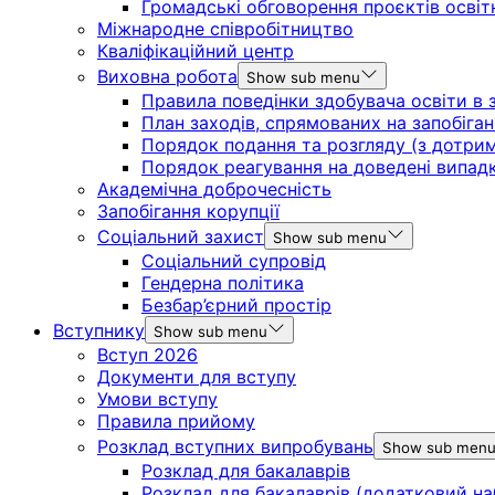
Громадські обговорення проєктів освіт
Міжнародне співробітництво
Кваліфікаційний центр
Виховна робота
Show sub menu
Правила поведінки здобувача освіти в з
План заходів, спрямованих на запобіган
Порядок подання та розгляду (з дотрима
Порядок реагування на доведені випадки 
Академічна доброчесність
Запобігання корупції
Соціальний захист
Show sub menu
Соціальний супровід
Гендерна політика
Безбар’єрний простір
Вступнику
Show sub menu
Вступ 2026
Документи для вступу
Умови вступу
Правила прийому
Розклад вступних випробувань
Show sub men
Розклад для бакалаврів
Розклад для бакалаврів (додатковий на