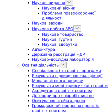
Show
Наукові видання
sub
Науковий вісник
menu
Проблеми правоохоронної
діяльності
Наукові заходи
Show
Наукова робота ЗВО
sub
Наукове товариство
menu
Наукові гуртки
Наукові здобутки
Ад’юнктура
Державна реєстрація НДР
Науково-дослідна лабораторія
Show
Освітня діяльність
sub
Спеціальності та освітні програми
menu
Результати підвищення кваліфікації
Мова освітнього процесу
Результати моніторингу якості освіти
Акредитація освітніх програм
Договори про співробітництво
Опитування стейкголдерів
Громадські обговорення проєктів
освітніх програм