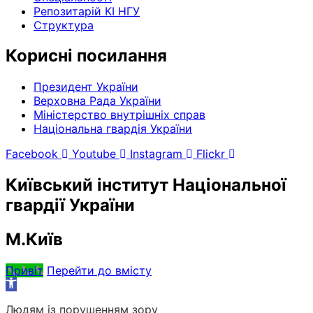
Репозитарій КІ НГУ
Структура
Корисні посилання
Президент України
Верховна Рада України
Міністерство внутрішніх справ
Національна гвардія України
Facebook
Youtube
Instagram
Flickr
Київський інститут Національної
гвардії України
М.Київ
Привіт
Перейти до вмісту
Відкрити
Панель
Людям із порушенням зору
інструментів