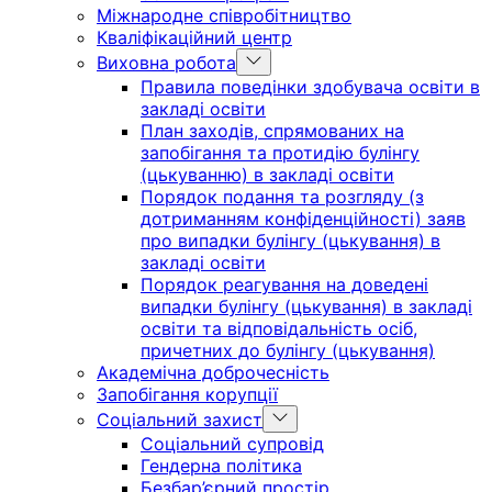
Міжнародне співробітництво
Кваліфікаційний центр
Show
Виховна робота
sub
Правила поведінки здобувача освіти в
menu
закладі освіти
План заходів, спрямованих на
запобігання та протидію булінгу
(цькуванню) в закладі освіти
Порядок подання та розгляду (з
дотриманням конфіденційності) заяв
про випадки булінгу (цькування) в
закладі освіти
Порядок реагування на доведені
випадки булінгу (цькування) в закладі
освіти та відповідальність осіб,
причетних до булінгу (цькування)
Академічна доброчесність
Запобігання корупції
Show
Соціальний захист
sub
Соціальний супровід
menu
Гендерна політика
Безбар’єрний простір