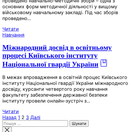
проведено навчально-методичні збори – одна з
основних форм методичної діяльності у вищому
військовому навчальному закладі. Під час зборів
проведено...
Читати
Навчання
Міжнародний досвід в освітньому
процесі Київського інституту
Національної гвардії України
В межах впровадження в освітній процес Київського
інституту Національної гвардії України міжнародного
досвіду, курсанти четвертого року навчання
факультету забезпечення державної безпеки
інституту провели онлайн-зустріч з...
Читати
Пагінація
Назад
1
2
3
Далі
Пошук:
записів