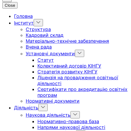
Close
Головна
Show
Інститут
sub
Структура
menu
Кадровий склад
Матеріально-технічне забезпечення
Вчена рада
Show
Установчі документи
sub
Статут
menu
Колективний договір КІНГУ
Стратегія розвитку КІНГУ
Ліцензія на провадження освітньої
діяльності
Сертифікати про акредитацію освітніх
програм
Нормативні документи
Show
Діяльність
sub
Show
Наукова діяльність
menu
sub
Нормативно-правова база
menu
Напрями наукової діяльності