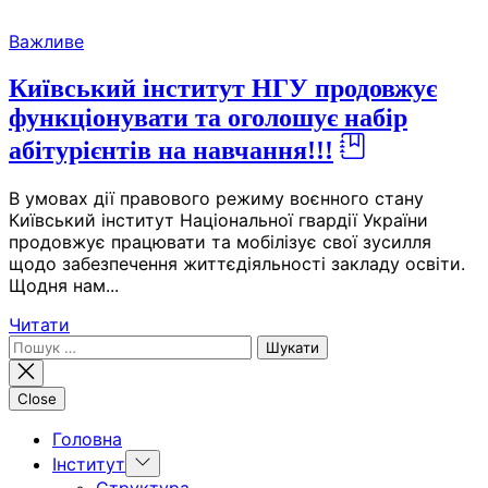
Skip
Важливе
to
the
Київський інститут НГУ продовжує
content
функціонувати та оголошує набір
абітурієнтів на навчання!!!
В умовах дії правового режиму воєнного стану
Київський інститут Національної гвардії України
продовжує працювати та мобілізує свої зусилля
щодо забезпечення життєдіяльності закладу освіти.
Щодня нам...
Читати
Пошук:
Close
Головна
Show
Інститут
sub
Структура