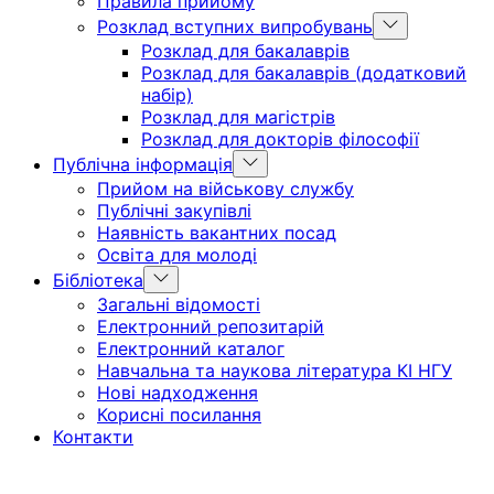
Правила прийому
Show
Розклад вступних випробувань
sub
Розклад для бакалаврів
menu
Розклад для бакалаврів (додатковий
набір)
Розклад для магістрів
Розклад для докторів філософії
Show
Публічна інформація
sub
Прийом на військову службу
menu
Публічні закупівлі
Наявність вакантних посад
Освіта для молоді
Show
Бібліотека
sub
Загальні відомості
menu
Електронний репозитарій
Електронний каталог
Навчальна та наукова література КІ НГУ
Нові надходження
Корисні посилання
Контакти
Головна