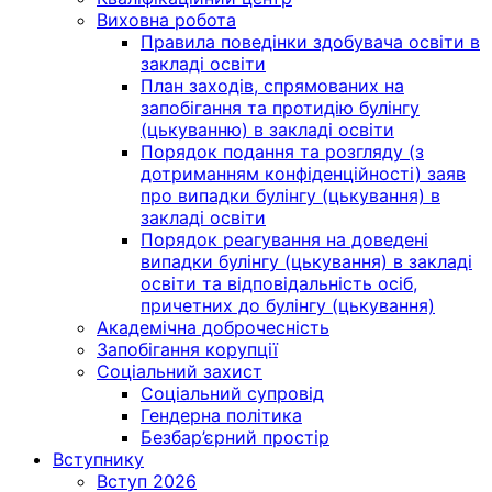
Виховна робота
Правила поведінки здобувача освіти в
закладі освіти
План заходів, спрямованих на
запобігання та протидію булінгу
(цькуванню) в закладі освіти
Порядок подання та розгляду (з
дотриманням конфіденційності) заяв
про випадки булінгу (цькування) в
закладі освіти
Порядок реагування на доведені
випадки булінгу (цькування) в закладі
освіти та відповідальність осіб,
причетних до булінгу (цькування)
Академічна доброчесність
Запобігання корупції
Соціальний захист
Соціальний супровід
Гендерна політика
Безбар’єрний простір
Вступнику
Вступ 2026