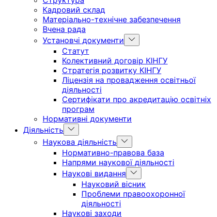
menu
Кадровий склад
Матеріально-технічне забезпечення
Вчена рада
Show
Установчі документи
sub
Статут
menu
Колективний договір КІНГУ
Стратегія розвитку КІНГУ
Ліцензія на провадження освітньої
діяльності
Сертифікати про акредитацію освітніх
програм
Нормативні документи
Show
Діяльність
sub
Show
Наукова діяльність
menu
sub
Нормативно-правова база
menu
Напрями наукової діяльності
Show
Наукові видання
sub
Науковий вісник
menu
Проблеми правоохоронної
діяльності
Наукові заходи