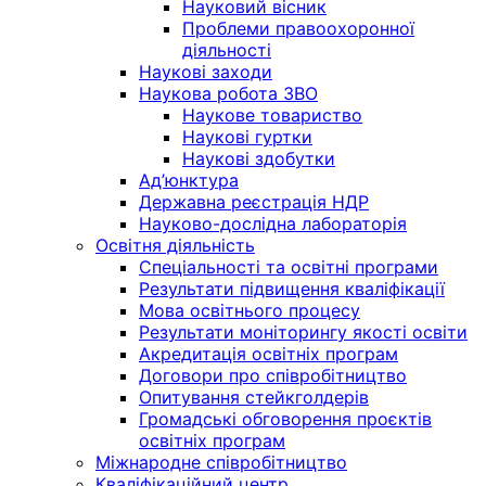
Науковий вісник
Проблеми правоохоронної
діяльності
Наукові заходи
Наукова робота ЗВО
Наукове товариство
Наукові гуртки
Наукові здобутки
Ад’юнктура
Державна реєстрація НДР
Науково-дослідна лабораторія
Освітня діяльність
Спеціальності та освітні програми
Результати підвищення кваліфікації
Мова освітнього процесу
Результати моніторингу якості освіти
Акредитація освітніх програм
Договори про співробітництво
Опитування стейкголдерів
Громадські обговорення проєктів
освітніх програм
Міжнародне співробітництво
Кваліфікаційний центр