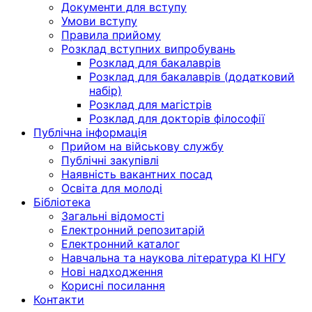
Документи для вступу
Умови вступу
Правила прийому
Розклад вступних випробувань
Розклад для бакалаврів
Розклад для бакалаврів (додатковий
набір)
Розклад для магістрів
Розклад для докторів філософії
Публічна інформація
Прийом на військову службу
Публічні закупівлі
Наявність вакантних посад
Освіта для молоді
Бібліотека
Загальні відомості
Електронний репозитарій
Електронний каталог
Навчальна та наукова література КІ НГУ
Нові надходження
Корисні посилання
Контакти