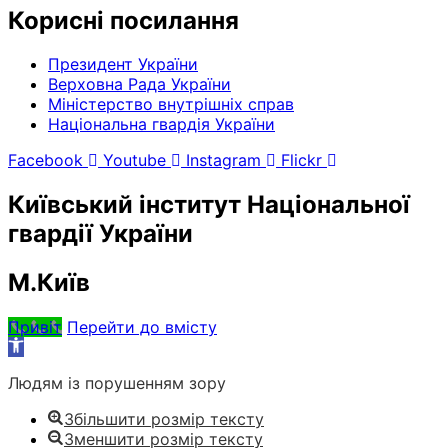
Корисні посилання
Президент України
Верховна Рада України
Міністерство внутрішніх справ
Національна гвардія України
Facebook
Youtube
Instagram
Flickr
Київський інститут Національної
гвардії України
М.Київ
Привіт
Перейти до вмісту
Відкрити
Панель
Людям із порушенням зору
інструментів
Збільшити розмір тексту
Зменшити розмір тексту