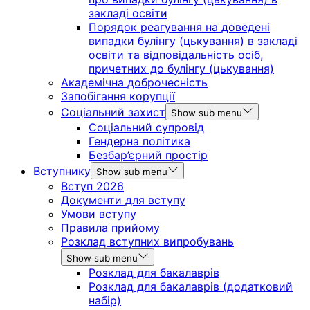
закладі освіти
Порядок реагування на доведені
випадки булінгу (цькування) в закладі
освіти та відповідальність осіб,
причетних до булінгу (цькування)
Академічна доброчесність
Запобігання корупції
Соціальний захист
Show sub menu
Соціальний супровід
Гендерна політика
Безбар’єрний простір
Вступнику
Show sub menu
Вступ 2026
Документи для вступу
Умови вступу
Правила прийому
Розклад вступних випробувань
Show sub menu
Розклад для бакалаврів
Розклад для бакалаврів (додатковий
набір)