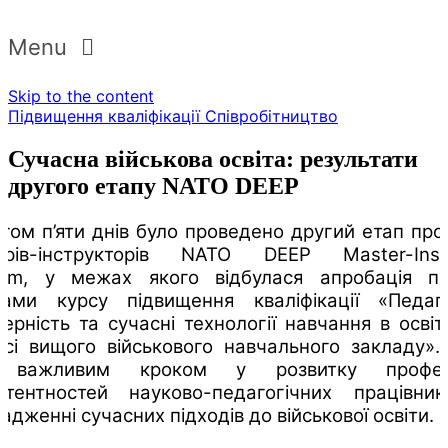
Menu
Skip to the content
Підвищення кваліфікації
Співробітництво
Сучасна військова освіта: результати
другого етапу NATO DEEP
гом п’яти днів було проведено другий етап пр
трів-інструкторів NATO DEEP Master-Instr
ram, у межах якого відбулася апробація піл
рами курсу підвищення кваліфікації «Педаго
ерність та сучасні технології навчання в осві
сі вищого військового навчального закладу».
 важливим кроком у розвитку профес
етентностей науково-педагогічних працівник
адженні сучасних підходів до військової освіти.