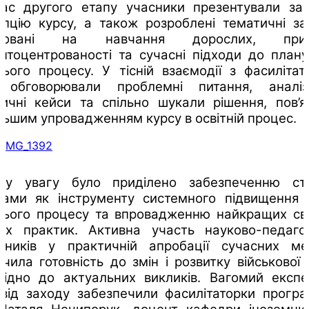
час другого етапу учасники презентували заг
пцію курсу, а також розроблені тематичні за
єнтовані на навчання дорослих, прин
нтоцентрованості та сучасні підходи до план
нього процесу. У тісній взаємодії з фасиліта
 обговорювали проблемні питання, аналіз
ичні кейси та спільно шукали рішення, пов’я
ьшим упровадженням курсу в освітній процес.
му увагу було приділено забезпеченню ста
рами як інструменту системного підвищення я
тнього процесу та впровадженню найкращих сві
тніх практик. Активна участь науково-педагог
івників у практичній апробації сучасних ме
дчила готовність до змін і розвитку військової 
овідно до актуальних викликів. Вагомий експе
овід заходу забезпечили фасилітаторки прогр