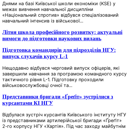
Днями на базі Київської школи економіки (KSE) у
межах вивчення навчальної дисципліни
«Національний спротив» відбувся спеціалізований
навчальний інтенсив із військової...
Літня школа професійного розвитку: актуальні
вимоги до підготовки наукових видань
Підготовка командирів для підрозділів НГУ:
випуск слухачів курсу L-1
Нещодавно відбувся черговий випуск офіцерів, які
завершили навчання за програмою командного курсу
тактичного рівня L-1. Підготовку проходили
військовослужбовці очної та...
Представники бригади «Ґреґіт» зустрілися з
курсантами КІ НГУ
Відбулася зустріч курсантів Київського інституту НГУ
із представниками артилерійської бригади «Ґреґіт»
2-го корпусу НГУ «Хартія». Під час заходу майбутнім