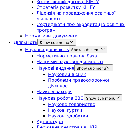
Колективний договір КІНГУ
Стратегія розвитку КІНГУ
Ліцензія на провадження освітньої
діяльності
Сертифікати про акредитацію освітніх
програм
Нормативні документи
Діяльність
Show sub menu
Наукова діяльність
Show sub menu
Нормативно-правова база
Напрями наукової діяльності
Наукові видання
Show sub menu
Науковий вісник
Проблеми правоохоронної
діяльності
Наукові заходи
Наукова робота ЗВО
Show sub menu
Наукове товариство
Наукові гуртки
Наукові здобутки
Ад’юнктура
Державна реєстрація НДР