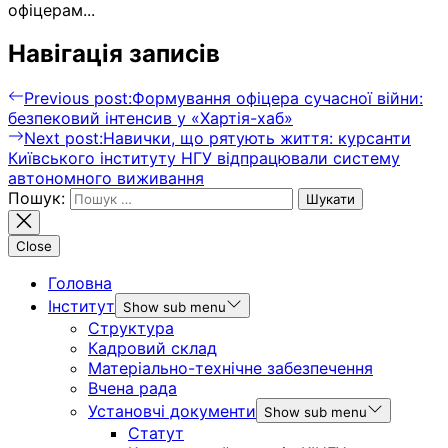
офіцерам...
Навігація записів
Previous post:
Формування офіцера сучасної війни:
безпековий інтенсив у «Хартія-хаб»
Next post:
Навички, що рятують життя: курсанти
Київського інституту НГУ відпрацювали систему
автономного виживання
Пошук:
Close
Головна
Інститут
Show sub menu
Структура
Кадровий склад
Матеріально-технічне забезпечення
Вчена рада
Установчі документи
Show sub menu
Статут