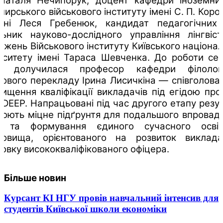
 Наталя Нечипорук, доцент кафедри іноземни
ирського військового інституту імені С. П. Коро
ані Леся Гребенюк, кандидат педагогічних 
льник науково-дослідного управління лінгвіст
джень Військового інституту Київського націона
рситету імені Тараса Шевченка. До роботи се
ж долучилася професор кафедри філолог
кового перекладу Ірина Лисичкіна — співголова
вищення кваліфікації викладачів під егідою пр
DEEP. Напрацьовані під час другого етапу резу
рюють міцне підґрунтя для подальшого впровад
у та формування єдиного сучасного освіт
довища, орієнтованого на розвиток виклад
товку висококваліфікованого офіцера.
Більше новин
Курсант КІ НГУ провів навчальний інтенсив для
студентів Київської школи економіки