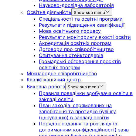
Науково-дослідна лабораторія
Освітня діяльність
Show sub menu
Спеціальності та освітні програми
Результати підвищення кваліфікації
Мова освітнього процесу
Результати моніторингу якості освіти
Акредитація освітніх програм
Договори про співробітництво
Опитування стейкголдерів
Громадські обговорення проєктів
освітніх програм
Міжнародне співробітництво
Кваліфікаційний центр
Виховна робота
Show sub menu
Правила поведінки здобувача освіти в
закладі освіти
План заходів, спрямованих на
запобігання та протидію булінгу
(цькуванню) в закладі освіти
Порядок подання та розгляду (з
дотриманням конфіденційності) заяв
про випадки булінгу (цькування) в