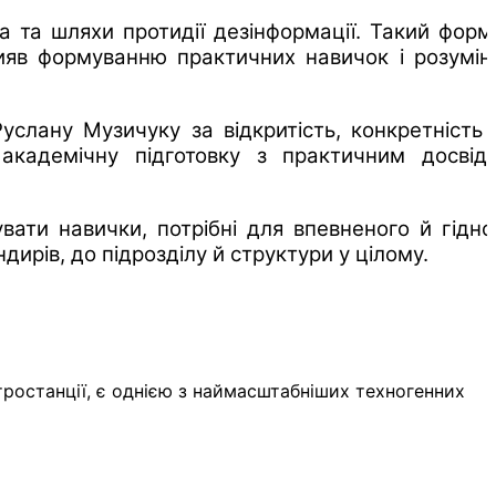
 та шляхи протидії дезінформації. Такий форм
ияв формуванню практичних навичок і розумін
слану Музичуку за відкритість, конкретність 
академічну підготовку з практичним досвід
ати навички, потрібні для впевненого й гідно
ирів, до підрозділу й структури у цілому.
тростанції, є однією з наймасштабніших техногенних