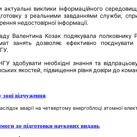
и актуальні виклики інформаційного середовища
дготовку з реальними завданнями служби, спр
рення недостовірної інформації.
ладу Валентина Козак подякувала полковнику Ру
рмат занять дозволяє ефективно поєднувати 
ГУ.
ГУ здобувати необхідні знання та відпрацьовув
ьких якостей, підвищення рівня довіри до команд
 зоні відчуження
аслідок аварії на четвертому енергоблоці атомної елек
имоги до підготовки наукових видань