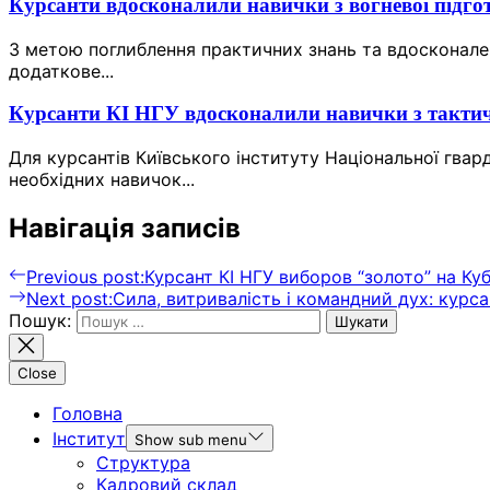
Курсанти вдосконалили навички з вогневої підгот
З метою поглиблення практичних знань та вдосконале
додаткове...
Курсанти КІ НГУ вдосконалили навички з такти
Для курсантів Київського інституту Національної гва
необхідних навичок...
Навігація записів
Previous post:
Курсант КІ НГУ виборов “золото” на Ку
Next post:
Сила, витривалість і командний дух: курс
Пошук:
Close
Головна
Інститут
Show sub menu
Структура
Кадровий склад