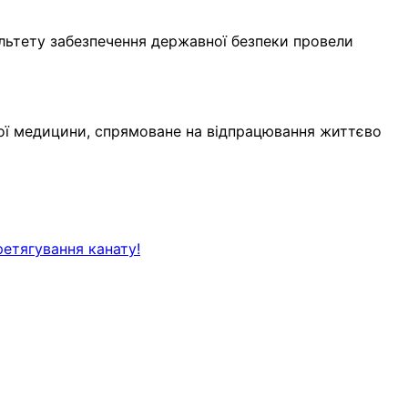
льтету забезпечення державної безпеки провели
чної медицини, спрямоване на відпрацювання життєво
ретягування канату!