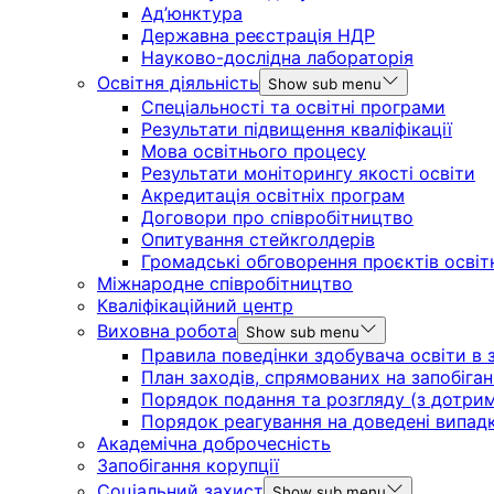
Ад’юнктура
Державна реєстрація НДР
Науково-дослідна лабораторія
Освітня діяльність
Show sub menu
Спеціальності та освітні програми
Результати підвищення кваліфікації
Мова освітнього процесу
Результати моніторингу якості освіти
Акредитація освітніх програм
Договори про співробітництво
Опитування стейкголдерів
Громадські обговорення проєктів освіт
Міжнародне співробітництво
Кваліфікаційний центр
Виховна робота
Show sub menu
Правила поведінки здобувача освіти в з
План заходів, спрямованих на запобіган
Порядок подання та розгляду (з дотрима
Порядок реагування на доведені випадки 
Академічна доброчесність
Запобігання корупції
Соціальний захист
Show sub menu