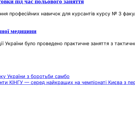
овки під час польового заняття
ння професійних навичок для курсантів курсу № 3 факу
чної медицини
рдії України було проведено практичне заняття з такти
бку України з боротьби самбо
анти КІНГУ — серед найкращих на чемпіонаті Києва з пе