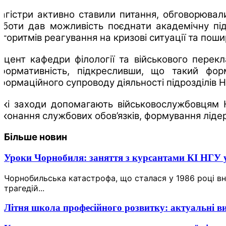
агістри активно ставили питання, обговорювал
оботи дав можливість поєднати академічну пі
лгоритмів реагування на кризові ситуації та поши
оцент кафедри філології та військового перек
нформативність, підкресливши, що такий фо
нформаційного супроводу діяльності підрозділів Н
акі заходи допомагають військовослужбовцям Н
иконання службових обов’язків, формування лідерс
Більше новин
Уроки Чорнобиля: заняття з курсантами КІ НГУ у
Чорнобильська катастрофа, що сталася у 1986 році вн
трагедій...
Літня школа професійного розвитку: актуальні в