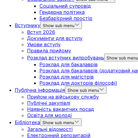
Соціальний супровід
Гендерна політика
Безбар’єрний простір
Вступнику
Show sub menu
Вступ 2026
Документи для вступу
Умови вступу
Правила прийому
Розклад вступних випробувань
Show sub men
Розклад для бакалаврів
Розклад для бакалаврів (додатковий на
Розклад для магістрів
Розклад для докторів філософії
Публічна інформація
Show sub menu
Прийом на військову службу
Публічні закупівлі
Наявність вакантних посад
Освіта для молоді
Бібліотека
Show sub menu
Загальні відомості
Електронний репозитарій