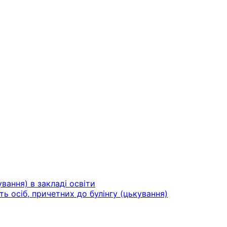
вання) в закладі освіти
ть осіб, причетних до булінгу (цькування)