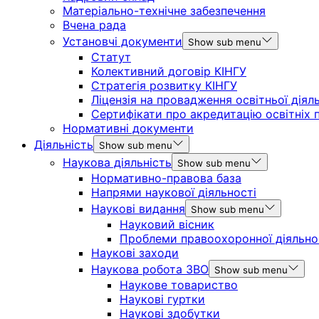
Матеріально-технічне забезпечення
Вчена рада
Установчі документи
Show sub menu
Статут
Колективний договір КІНГУ
Стратегія розвитку КІНГУ
Ліцензія на провадження освітньої діял
Сертифікати про акредитацію освітніх 
Нормативні документи
Діяльність
Show sub menu
Наукова діяльність
Show sub menu
Нормативно-правова база
Напрями наукової діяльності
Наукові видання
Show sub menu
Науковий вісник
Проблеми правоохоронної діяльно
Наукові заходи
Наукова робота ЗВО
Show sub menu
Наукове товариство
Наукові гуртки
Наукові здобутки