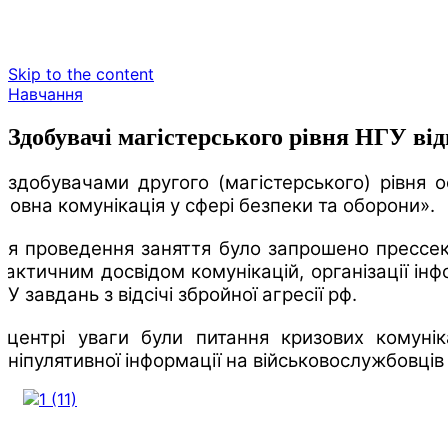
Skip to the content
Навчання
Здобувачі магістерського рівня НГУ в
і здобувачами другого (магістерського) рівня о
Мовна комунікація у сфері безпеки та оборони».
ля проведення заняття було запрошено прессек
рактичним досвідом комунікацій, організації інф
ГУ завдань з відсічі збройної агресії рф.
 центрі уваги були питання кризових комуніка
аніпулятивної інформації на військовослужбовців 